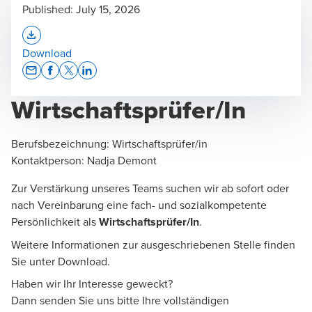
Published:
July 15, 2026
Opens In A New Window/tab
Download
Opens In A New Window/tab
Opens In A New Window/tab
Opens In A New Window/tab
Opens In A New Window/tab
Wirtschaftsprüfer/In
Berufsbezeichnung
:
Wirtschaftsprüfer/in
Kontaktperson
:
Nadja Demont
Zur Verstärkung unseres Teams suchen wir ab sofort oder
nach Vereinbarung eine fach- und sozialkompetente
Persönlichkeit als
Wirtschaftsprüfer/In
.
Weitere Informationen zur ausgeschriebenen Stelle finden
Sie unter Download.
Haben wir Ihr Interesse geweckt?
Dann senden Sie uns bitte Ihre vollständigen